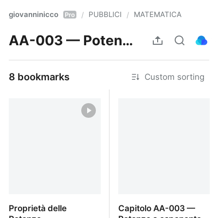
giovanninicco
PUBBLICI
MATEMATICA
/
/
Pro
AA-003 — Potenze a esponente naturale e intero
8 bookmarks
Custom sorting
Proprietà delle
Capitolo AA-003 —