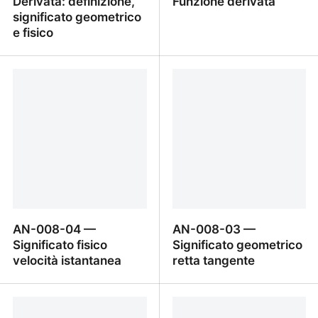
Derivata: definizione,
Funzione derivata
significato geometrico
e fisico
Capitolo AN-008 —
AN-008-05 — Funzione
Derivata: definizione,
derivata
significato geometrico e
fisico
AN-008-04 —
AN-008-03 —
Significato fisico
Significato geometrico
velocità istantanea
retta tangente
AN-008-04 — Significato
AN-008-03 — Significat
fisico velocità istantanea
geometrico retta