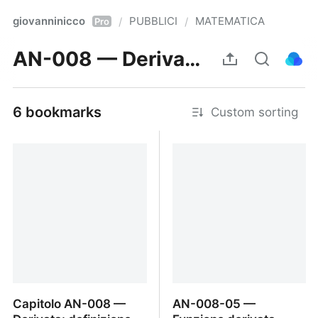
giovanninicco
PUBBLICI
MATEMATICA
/
/
Pro
AN-008 — Derivata: definizione significato geometrico e fisico
6 bookmarks
Custom sorting
Capitolo AN-008 —
AN-008-05 —