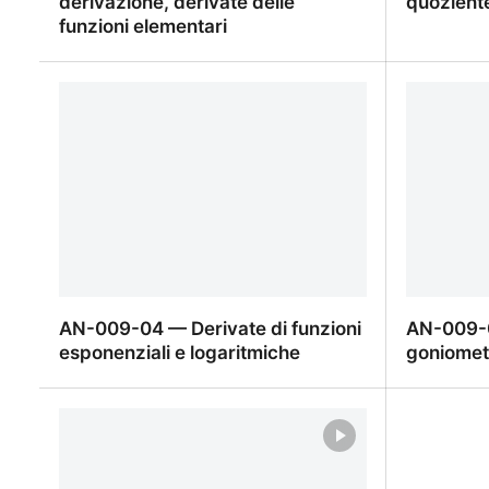
derivazione, derivate delle
quozient
funzioni elementari
Capitolo AN-009 — Regole di
AN-009-0
derivazione, derivate delle funzioni
quozient
elementari
AN-009-04 — Derivate di funzioni
AN-009-0
esponenziali e logaritmiche
goniomet
AN-009-04 — Derivate di funzioni
AN-009-0
esponenziali e logaritmiche
goniomet