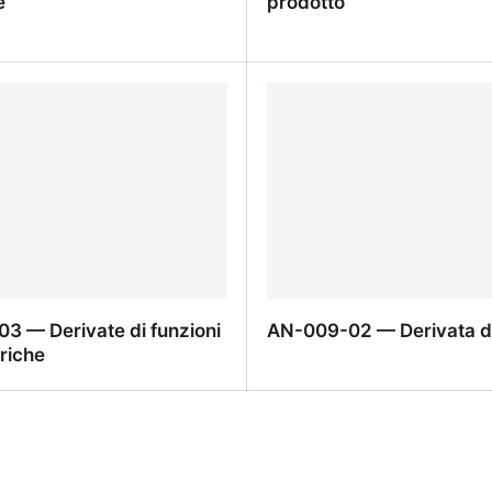
e
prodotto
7 — Derivata del
AN-009-06 — Derivata de
e
3 — Derivate di funzioni
AN-009-02 — Derivata di
riche
3 — Derivate di funzioni
AN-009-02 — Derivata di
riche