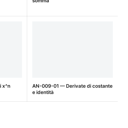
somma
l prodotto
AN-009-05 — Derivata della somma
 x^n
AN-009-01 — Derivate di costante
e identità
 x^n
AN-009-01 — Derivate di costante e
identità