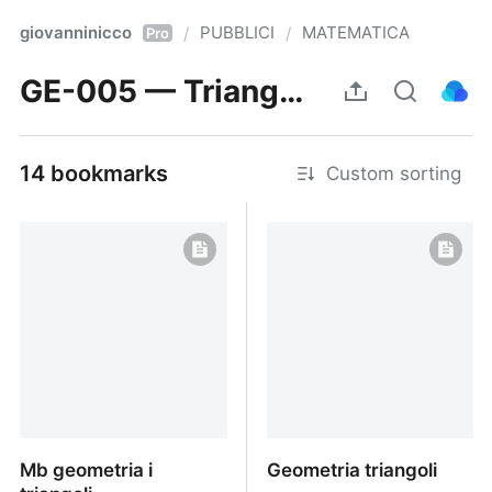
giovanninicco
PUBBLICI
MATEMATICA
/
/
Pro
GE-005 — Triangoli: classificazione e criteri di congruenza
14 bookmarks
Custom sorting
Mb geometria i
Geometria triangoli