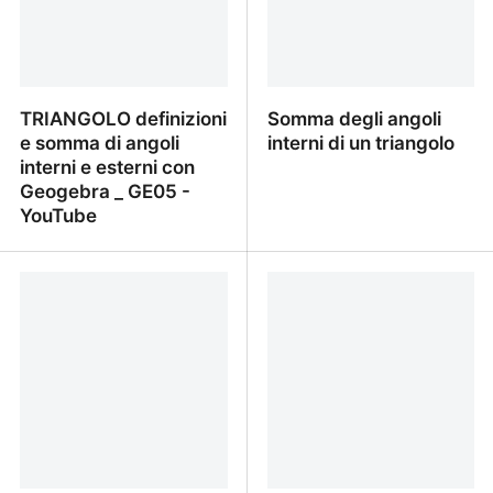
TRIANGOLO definizioni
Somma degli angoli
e somma di angoli
interni di un triangolo
interni e esterni con
Geogebra _ GE05 -
YouTube
TRIANGOLO definizioni e
Somma degli angoli
somma di angoli interni e
interni di un triangolo
esterni con Geogebra _
GE05 - YouTube