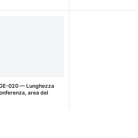
4 — Settore e segmento
GE-020-03 — Area del c
 GE-020 — Lunghezza
conferenza, area del
 GE-020 — Lunghezza della
enza, area del cerchio