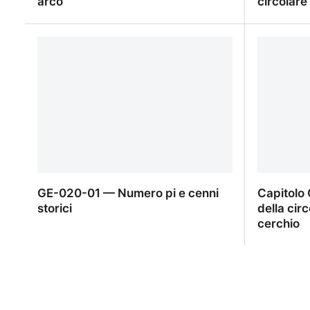
arco
circolare
GE-020-05 — Lunghezza di un arco
GE-020-0
circolare
GE-020-01 — Numero pi e cenni
Capitolo
storici
della cir
cerchio
GE-020-01 — Numero pi e cenni
Capitolo
storici
circonfer