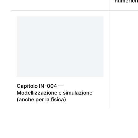
numeric
NC-003-04 — Radici dell'unità
IN-004-0
Capitolo IN-004 —
Modellizzazione e simulazione
(anche per la fisica)
Capitolo IN-004 — Modellizzazione e
simulazione (anche per la fisica)