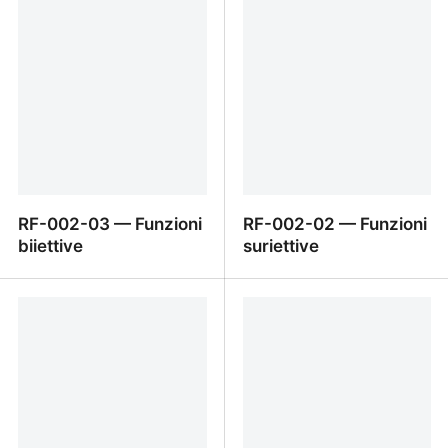
Composizione di funzioni
inversa
RF-002-03 — Funzioni
RF-002-02 — Funzioni
biiettive
suriettive
RF-002-03 — Funzioni
RF-002-02 — Funzioni
biiettive
suriettive