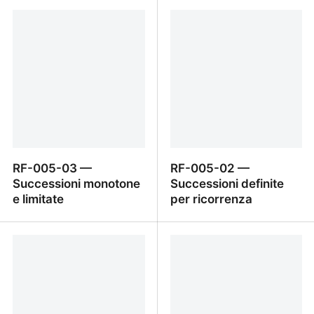
RF-006-01 — Definizione
RF-005-04 —
e ragione
Successioni convergenti
cenni intuitivi
RF-005-03 —
RF-005-02 —
Successioni monotone
Successioni definite
e limitate
per ricorrenza
RF-005-03 —
RF-005-02 —
Successioni monotone e
Successioni definite per
limitate
ricorrenza