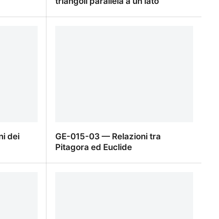
triangoli parallela a un lato
i
GE-016-03 — Conseguenze sui
triangoli parallela a un lato
i dei
GE-015-03 — Relazioni tra
Pitagora ed Euclide
i dei
GE-015-03 — Relazioni tra Pitagora
ed Euclide