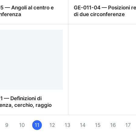
5 — Angoli al centro e
GE-011-04 — Posizioni r
onferenza
di due circonferenze
 — Angoli al centro e alla
GE-011-04 — Posizioni re
enza
due circonferenze
 — Definizioni di
enza, cerchio, raggio
 — Definizioni di
enza, cerchio, raggio
9
10
11
12
13
14
15
16
17