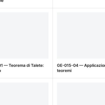
ine
1 — Definizione di
GE-016-04 — Applicazion
ine
1 — Teorema di Talete:
GE-015-04 — Applicazion
o
teoremi
1 — Teorema di Talete:
GE-015-04 — Applicazion
o
teoremi