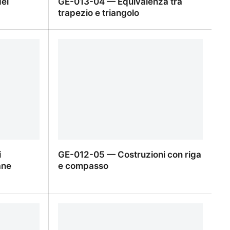
el
GE-013-04 — Equivalenza tra
trapezio e triangolo
del teorema
GE-013-04 — Equivalenza tra
trapezio e triangolo
i
GE-012-05 — Costruzioni con riga
ane
e compasso
i
GE-012-05 — Costruzioni con riga e
ane
compasso