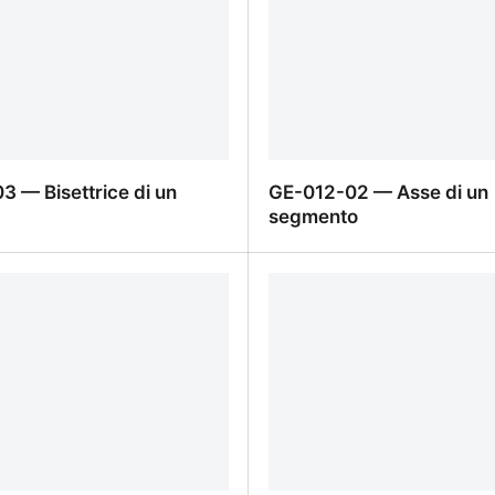
3 — Bisettrice di un
GE-012-02 — Asse di un
segmento
3 — Bisettrice di un angolo
GE-012-02 — Asse di un