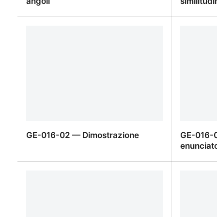
angoli
similitud
GE-017-02 — Primo criterio due
GE-017-0
angoli
similitud
GE-016-02 — Dimostrazione
GE-016-0
enunciat
GE-016-02 — Dimostrazione
GE-016-0
enunciat