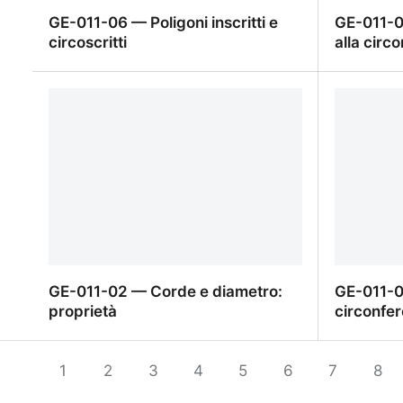
GE-011-06 — Poligoni inscritti e
GE-011-0
circoscritti
alla circ
GE-011-06 — Poligoni inscritti e
GE-011-05
circoscritti
circonfer
GE-011-02 — Corde e diametro:
GE-011-01
proprietà
circonfer
GE-011-02 — Corde e diametro:
GE-011-01
proprietà
1
2
3
4
5
6
7
circonfer
8