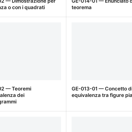
2 — Dimostrazione per
GE-014-01 — Enunciato d
za o con i quadrati
teorema
2 — Dimostrazione per
GE-014-01 — Enunciato 
za o con i quadrati
02 — Teoremi
GE-013-01 — Concetto d
valenza dei
equivalenza tra figure pi
ogrammi
02 — Teoremi
GE-013-01 — Concetto d
valenza dei parallelogrammi
equivalenza tra figure pi