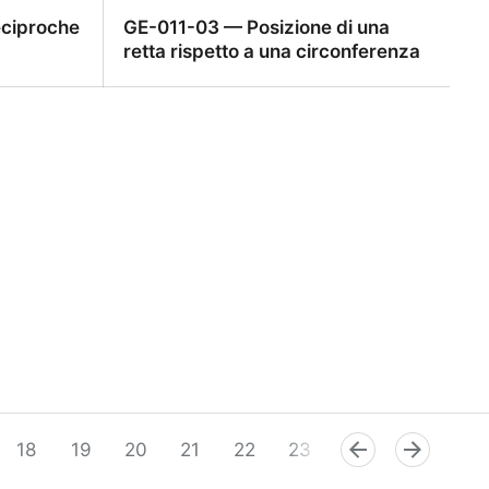
eciproche
GE-011-03 — Posizione di una
retta rispetto a una circonferenza
ciproche di
GE-011-03 — Posizione di una retta
rispetto a una circonferenza
18
19
20
21
22
23
24
25
26