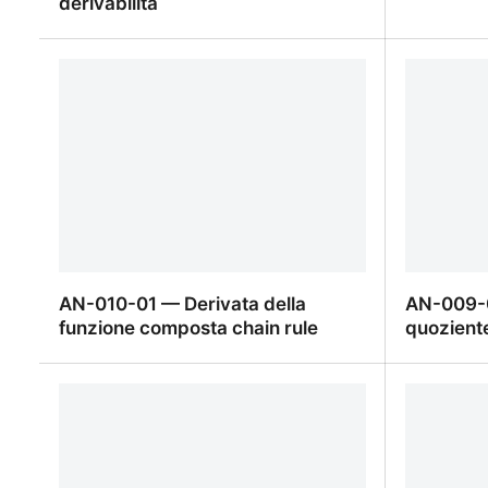
derivabilità
AN-011-01 — Continuità e
AN-010-0
derivabilità
AN-010-01 — Derivata della
AN-009-0
funzione composta chain rule
quozient
AN-010-01 — Derivata della
AN-009-0
funzione composta chain rule
quozient