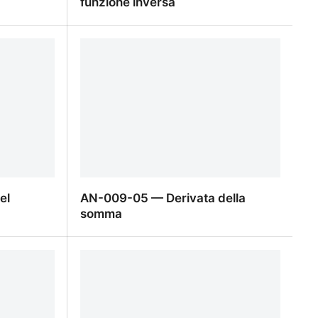
funzione inversa
 funzioni
AN-010-02 — Derivata della
funzione inversa
el
AN-009-05 — Derivata della
somma
l prodotto
AN-009-05 — Derivata della somma