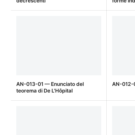
decrescenti
forme in
AN-014-01 — Funzioni crescenti e
AN-013-0
decrescenti
forme in
AN-013-01 — Enunciato del
AN-012-
teorema di De L'Hôpital
AN-013-01 — Enunciato del teorema
AN-012-
di De L'Hôpital