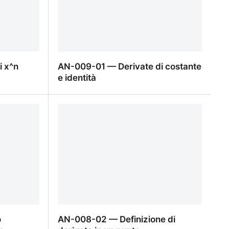
 x^n
AN-009-01 — Derivate di costante
e identità
 x^n
AN-009-01 — Derivate di costante e
identità
o
AN-008-02 — Definizione di