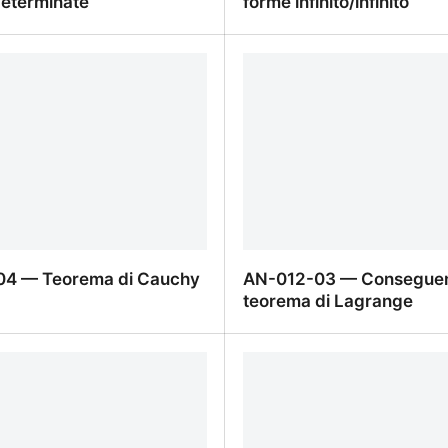
determinate
forme infinito/infinito
4 — Estensione ad altre
AN-013-03 — Applicazio
determinate
infinito/infinito
04 — Teorema di Cauchy
AN-012-03 — Conseguen
teorema di Lagrange
04 — Teorema di Cauchy
AN-012-03 — Conseguen
teorema di Lagrange