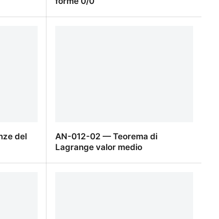
forme 0/0
ne a forme
AN-013-02 — Applicazione a forme
0/0
ze del
AN-012-02 — Teorema di
Lagrange valor medio
ze del
AN-012-02 — Teorema di Lagrange
valor medio