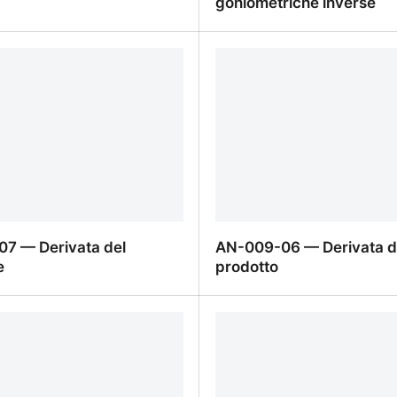
goniometriche inverse
4 — Derivata logaritmica
AN-010-03 — Derivate di
goniometriche inverse
7 — Derivata del
AN-009-06 — Derivata d
e
prodotto
7 — Derivata del
AN-009-06 — Derivata de
e