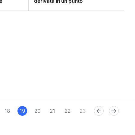
e
derivata in un punto
o
AN-008-02 — Definizione di
e
derivata in un punto
18
19
20
21
22
23
24
25
26