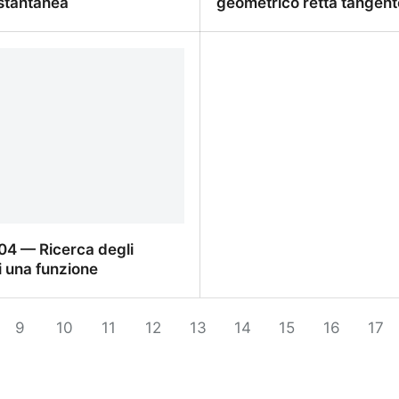
istantanea
geometrico retta tangent
4 — Significato fisico
AN-008-03 — Significat
istantanea
geometrico retta tangent
4 — Ricerca degli
di una funzione
4 — Ricerca degli asintoti
nzione
9
10
11
12
13
14
15
16
17