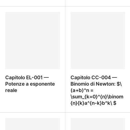
Capitolo EL-003 —
Capitolo EL-002 —
Logaritmo: definizione e
Funzione esponenziale $\
proprietà
f(x)=a^x\ $: grafico,
proprietà
Capitolo EL-001 —
Capitolo CC-004 —
Potenze a esponente
Binomio di Newton: $\
reale
(a+b)^n =
\sum_{k=0}^{n}\binom
{n}{k}a^{n-k}b^k\ $
Capitolo EL-001 —
Capitolo CC-004 —
Potenze a esponente
Binomio di Newton: $\
reale
(a+b)^n =