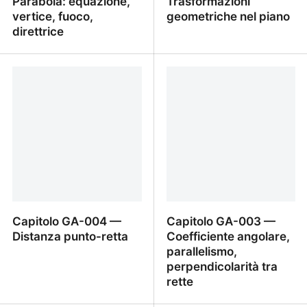
Parabola: equazione,
Trasformazioni
vertice, fuoco,
geometriche nel piano
direttrice
Capitolo GA-006 —
Capitolo GA-005 —
Parabola: equazione,
Trasformazioni
vertice, fuoco, direttrice
geometriche nel piano
Capitolo GA-004 —
Capitolo GA-003 —
Distanza punto-retta
Coefficiente angolare,
parallelismo,
perpendicolarità tra
rette