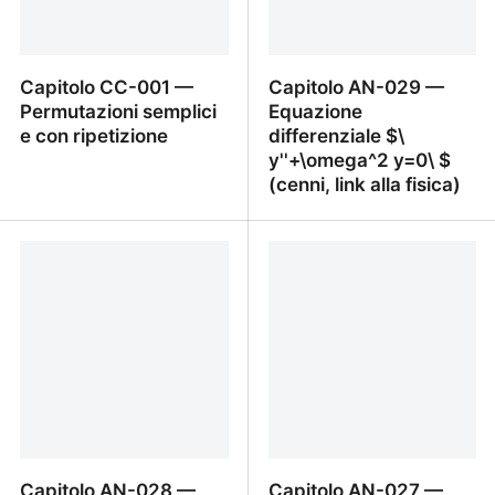
Capitolo CC-001 —
Capitolo AN-029 —
Permutazioni semplici
Equazione
e con ripetizione
differenziale $\
y''+\omega^2 y=0\ $
(cenni, link alla fisica)
Capitolo CC-001 —
Capitolo AN-029 —
Permutazioni semplici e
Equazione differenziale
con ripetizione
$\ y''+\omega^2 y=0\ $
(cenni, link alla fisica)
Capitolo AN-028 —
Capitolo AN-027 —