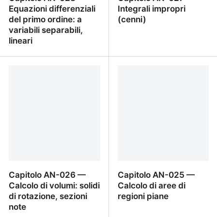
Equazioni differenziali
Integrali impropri
del primo ordine: a
(cenni)
variabili separabili,
lineari
Capitolo AN-028 —
Capitolo AN-027 —
Equazioni differenziali del
Integrali impropri (cenni)
primo ordine: a variabili
separabili, lineari
Capitolo AN-026 —
Capitolo AN-025 —
Calcolo di volumi: solidi
Calcolo di aree di
di rotazione, sezioni
regioni piane
note