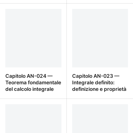
Capitolo AN-026 —
Capitolo AN-025 —
Calcolo di volumi: solidi
Calcolo di aree di regioni
di rotazione, sezioni note
piane
Capitolo AN-024 —
Capitolo AN-023 —
Teorema fondamentale
Integrale definito:
del calcolo integrale
definizione e proprietà
Capitolo AN-024 —
Capitolo AN-023 —
Teorema fondamentale
Integrale definito:
del calcolo integrale
definizione e proprietà