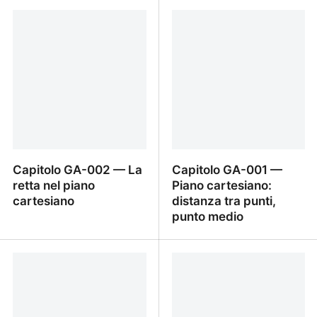
Capitolo GA-004 —
Capitolo GA-003 —
Distanza punto-retta
Coefficiente angolare,
parallelismo,
perpendicolarità tra rette
Capitolo GA-002 — La
Capitolo GA-001 —
retta nel piano
Piano cartesiano:
cartesiano
distanza tra punti,
punto medio
Capitolo GA-002 — La
Capitolo GA-001 — Pian
retta nel piano cartesiano
cartesiano: distanza tra
punti, punto medio