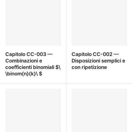
\sum_{k=0}^{n}\binom{n}
{k}a^{n-k}b^k\ $
Capitolo CC-003 —
Capitolo CC-002 —
Combinazioni e
Disposizioni semplici e
coefficienti binomiali $\
con ripetizione
\binom{n}{k}\ $
Capitolo CC-003 —
Capitolo CC-002 —
Combinazioni e
Disposizioni semplici e
coefficienti binomiali $\
con ripetizione
\binom{n}{k}\ $