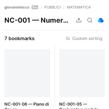
giovanninicco
PUBBLICI
MATEMATICA
/
/
Pro
NC-001 — Numeri complessi: forma algebrica $z = a + ib$
7 bookmarks
Custom sorting
NC-001-06 — Piano di
NC-001-05 —