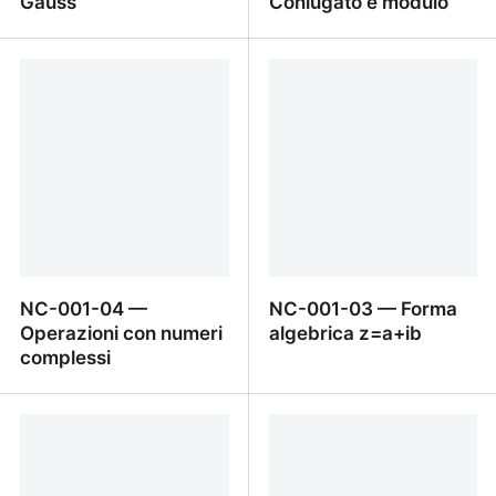
Gauss
Coniugato e modulo
NC-001-06 — Piano di
NC-001-05 — Coniugato
Gauss
e modulo
NC-001-04 —
NC-001-03 — Forma
Operazioni con numeri
algebrica z=a+ib
complessi
NC-001-04 — Operazioni
NC-001-03 — Forma
con numeri complessi
algebrica z=a+ib