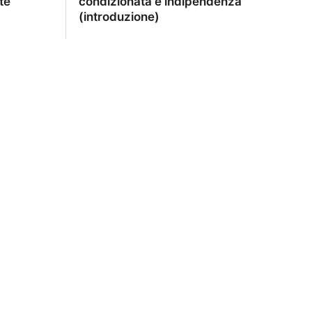
te
condizionata e indipendenza
(introduzione)
ndenti e
Capitolo PS-007 — Probabilità
te
condizionata e indipendenza
(introduzione)