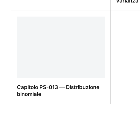
varianza
PS-013-04 — Applicazioni
PS-013-0
varianza
Capitolo PS-013 — Distribuzione
binomiale
Capitolo PS-013 — Distribuzione
binomiale