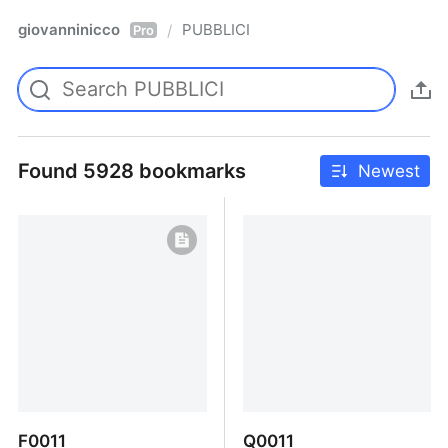
giovanninicco
PUBBLICI
/
Pro
Found 5928 bookmarks
Newest
F0011
Q0011