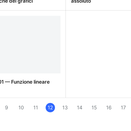
he dei grafici
assoluto
5 — Trasformazioni
RF-003-04 — Funzione v
he dei grafici
assoluto
1 — Funzione lineare
1 — Funzione lineare
9
10
11
12
13
14
15
16
17