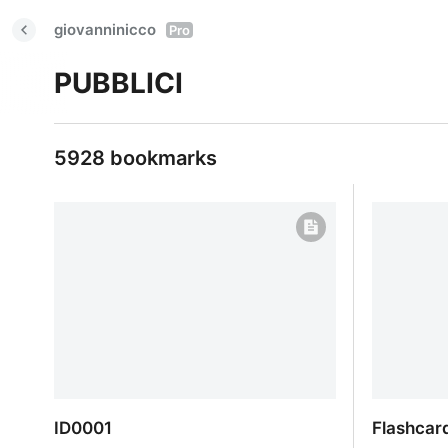
giovanninicco
Pro
PUBBLICI
5928 bookmarks
ID0001
Flashcar