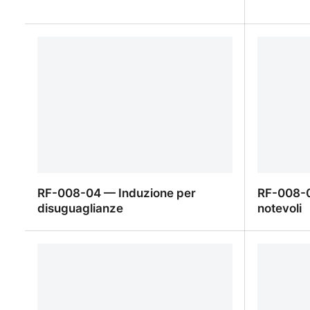
ID0001
Flashcard
RF-008-04 — Induzione per
RF-008-
disuguaglianze
notevoli
RF-008-04 — Induzione per
RF-008-
disuguaglianze
notevoli