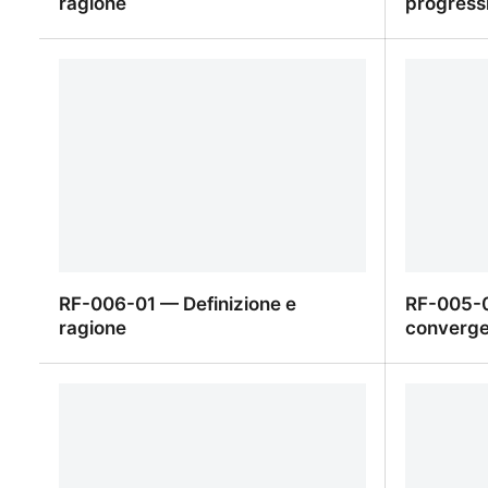
ragione
progressi
RF-007-01 — Definizione e ragione
RF-006-0
progressi
RF-006-01 — Definizione e
RF-005-0
ragione
convergen
RF-006-01 — Definizione e ragione
RF-005-0
convergent