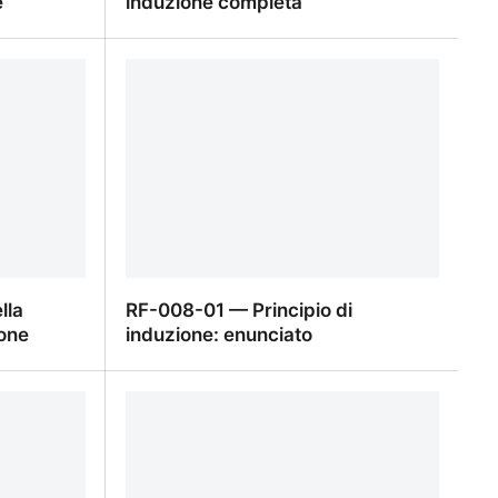
e
induzione completa
ne e
RF-008-05 — Casi particolari e
e
induzione completa
lla
RF-008-01 — Principio di
one
induzione: enunciato
lla
RF-008-01 — Principio di induzione:
one
enunciato