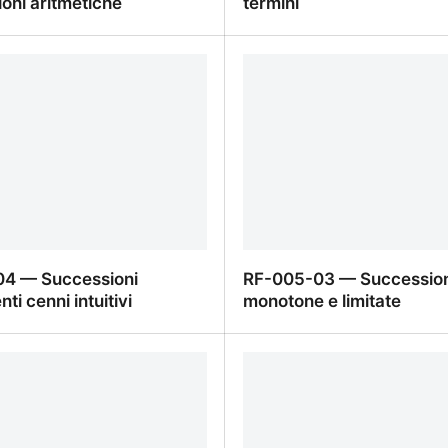
oni aritmetiche
termini
4 — Problemi con
RF-006-03 — Somma dei 
oni aritmetiche
termini
4 — Successioni
RF-005-03 — Succession
ti cenni intuitivi
monotone e limitate
4 — Successioni
RF-005-03 — Successio
i cenni intuitivi
e limitate