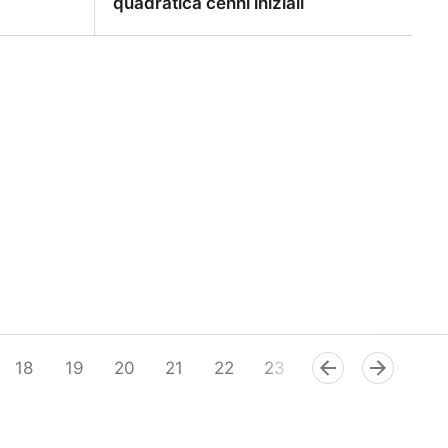
quadratica cenni iniziali
alore
RF-003-03 — Funzione quadratica
cenni iniziali
18
19
20
21
22
23
24
25
26