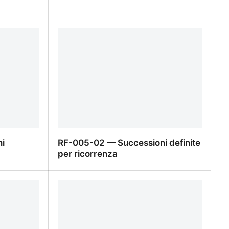
primi n
RF-006-02 — Termine n-esimo
i
RF-005-02 — Successioni definite
per ricorrenza
ni monotone
RF-005-02 — Successioni definite
per ricorrenza