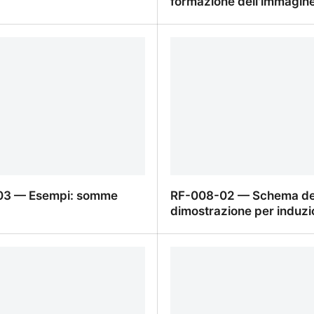
formazione dell'immagin
s — Prof. Nicco
Lente sottile — costruzio
formazione dell'immagin
03 — Esempi: somme
RF-008-02 — Schema de
dimostrazione per induzi
03 — Esempi: somme
RF-008-02 — Schema de
dimostrazione per induzi