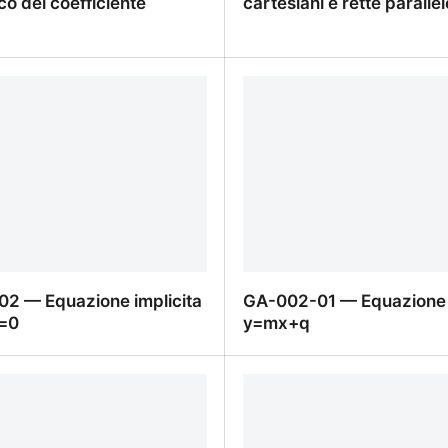
o del coefficiente
cartesiani e rette parallel
1 — Significato geometrico
GA-002-05 — Casi partico
iciente angolare
cartesiani e rette parallel
2 — Equazione implicita
GA-002-01 — Equazione e
=0
y=mx+q
2 — Equazione implicita
GA-002-01 — Equazione e
=0
y=mx+q