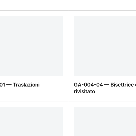
05 — Omotetie
GA-005-04 — Rotazioni
1 — Traslazioni
GA-004-04 — Bisettrice 
rivisitato
1 — Traslazioni
GA-004-04 — Bisettrice 
rivisitato