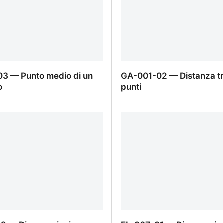
3 — Punto medio di un
GA-001-02 — Distanza t
o
punti
3 — Punto medio di un
GA-001-02 — Distanza tr
o