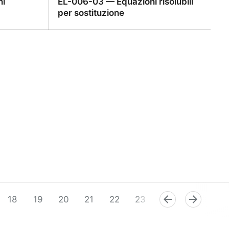
ni
EL-006-03 — Equazioni risolubili
per sostituzione
ni
EL-006-03 — Equazioni risolubili per
sostituzione
18
19
20
21
22
23
24
25
26