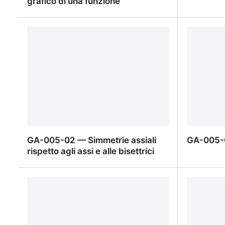
grafico di una funzione
GA-005-06 — Trasformazione del
GA-005-
grafico di una funzione
GA-005-02 — Simmetrie assiali
GA-005-0
rispetto agli assi e alle bisettrici
GA-005-02 — Simmetrie assiali
GA-005-0
rispetto agli assi e alle bisettrici