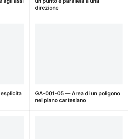
e agli assi
un punto e parallela a una
direzione
lari assi
GA-002-04 — Retta passante per un
e agli assi
punto e parallela a una direzione
splicita
GA-001-05 — Area di un poligono
nel piano cartesiano
splicita
GA-001-05 — Area di un poligono
nel piano cartesiano