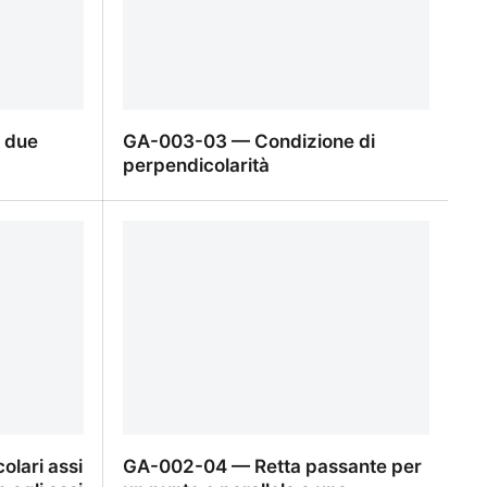
 due
GA-003-03 — Condizione di
perpendicolarità
due rette
GA-003-03 — Condizione di
perpendicolarità
lari assi
GA-002-04 — Retta passante per