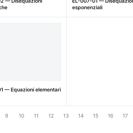
2 — Disequazioni
EL-007-01 — Disequazio
che
esponenziali
2 — Disequazioni
EL-007-01 — Disequazio
che
esponenziali
1 — Equazioni elementari
1 — Equazioni elementari
9
10
11
12
13
14
15
16
17