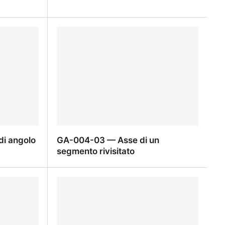
GA-005-03 — Simmetrie centrali
di angolo
GA-004-03 — Asse di un
segmento rivisitato
di angolo
GA-004-03 — Asse di un segmento
rivisitato