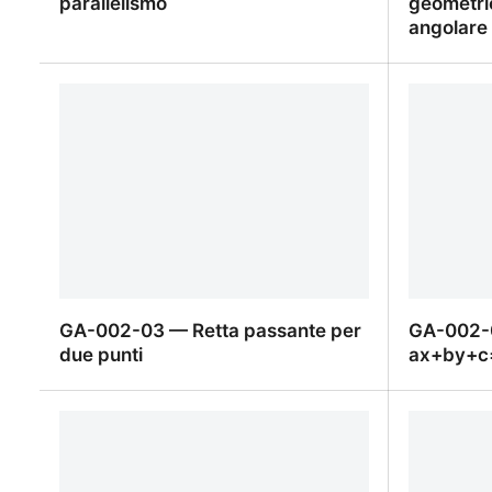
parallelismo
geometric
angolare
GA-003-02 — Condizione di
GA-003-0
parallelismo
del coeff
GA-002-03 — Retta passante per
GA-002-0
due punti
ax+by+c
GA-002-03 — Retta passante per
GA-002-0
due punti
ax+by+c