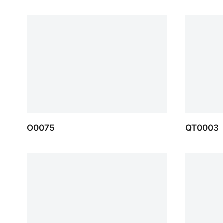
O0019
EM0050
O0075
QT0003
O0075
QT0003