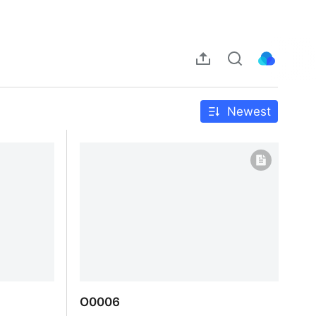
Newest
O0006