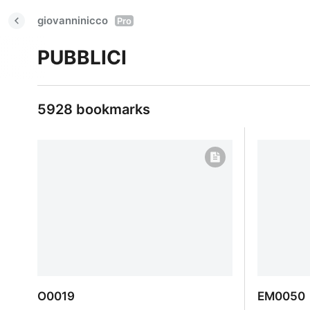
giovanninicco
Pro
PUBBLICI
5928 bookmarks
O0019
EM0050