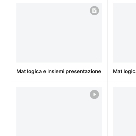
QUIZ A SCELTA MULTIPLA
mat_04_0
2.752×1.5
Mat logica e insiemi presentazione
Mat logic
Mat logica e insiemi presentazione
Mat logic