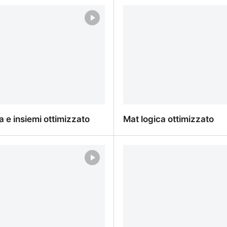
5_infografica.png
mat_04_09_mappa_concet
36 pixels
5.681×5.037 pixels
a e insiemi ottimizzato
Mat logica ottimizzato
a e insiemi ottimizzato
Mat logica ottimizzato