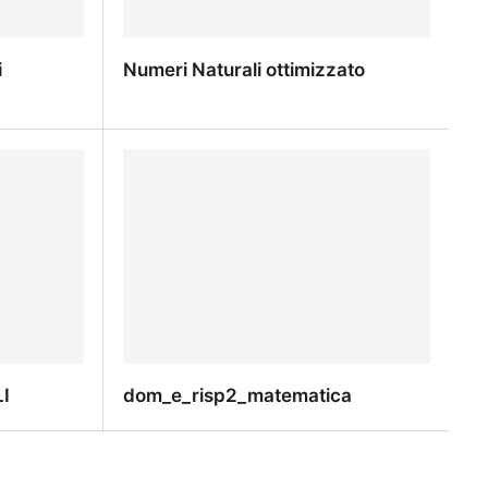
i
Numeri Naturali ottimizzato
i
Numeri Naturali ottimizzato
I
dom_e_risp2_matematica
I
dom_e_risp2_matematica