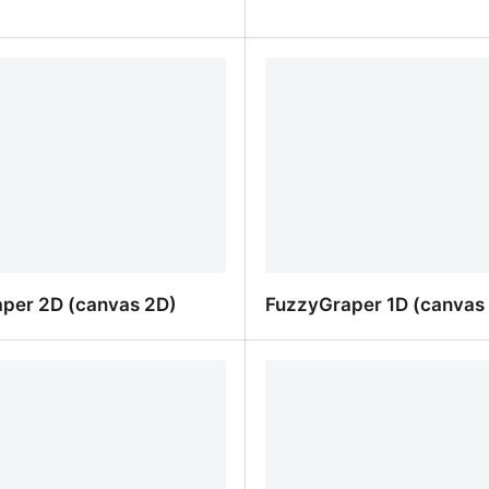
otevoli - 25 Esercizi Risolti
G geometria ottimizzato
per 2D (canvas 2D)
FuzzyGraper 1D (canvas
per 2D (canvas 2D)
FuzzyGraper 1D (canvas 