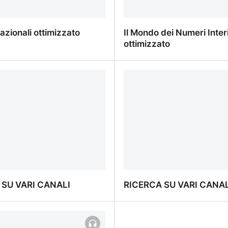
razionali ottimizzato
Il Mondo dei Numeri Inter
ottimizzato
razionali ottimizzato
Il Mondo dei Numeri Inter
ottimizzato
 SU VARI CANALI
RICERCA SU VARI CANAL
 SU VARI CANALI
RICERCA SU VARI CANAL