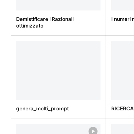
Demistificare i Razionali
I numeri 
ottimizzato
Demistificare i Razionali ottimizzato
I numeri 
genera_molti_prompt
RICERCA
genera_molti_prompt
RICERCA