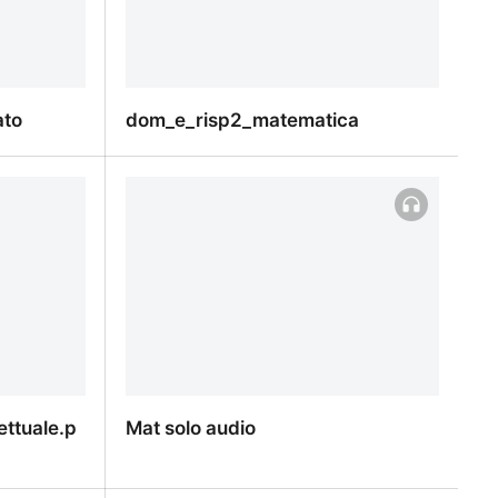
ato
dom_e_risp2_matematica
ato
dom_e_risp2_matematica
ttuale.p
Mat solo audio