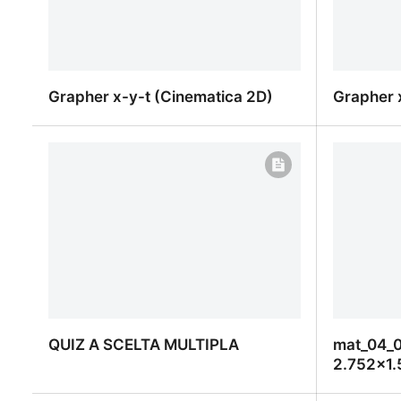
Grapher x-y-t (Cinematica 2D)
Grapher 
Grapher x-y-t (Cinematica 2D)
Grapher x
QUIZ A SCELTA MULTIPLA
mat_04_0
2.752×1.