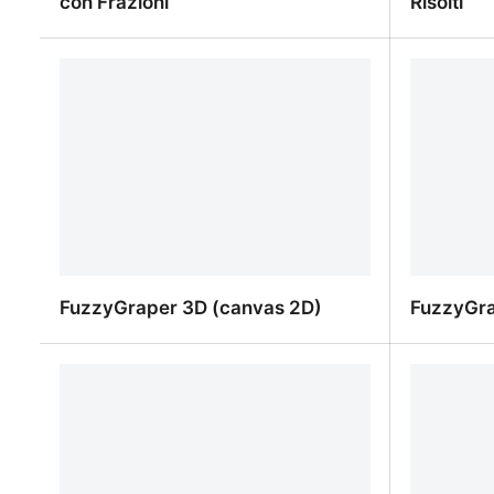
con Frazioni
Risolti
Prodotti Notevoli - Livello Esperto
Prodotti N
con Frazioni
FuzzyGraper 3D (canvas 2D)
FuzzyGra
FuzzyGraper 3D (canvas 2D)
FuzzyGra