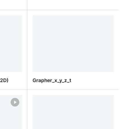
FuzzyGraper 4D (canvas 2D)
 2D)
Grapher_x_y_z_t
2D)
Grapher_x_y_z_t