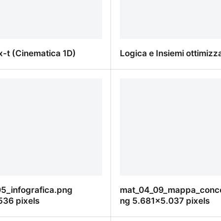
x-t (Cinematica 1D)
Logica e Insiemi ottimizz
-t (Cinematica 1D)
Logica e Insiemi ottimizz
5_infografica.png
mat_04_09_mappa_conce
536 pixels
ng 5.681×5.037 pixels