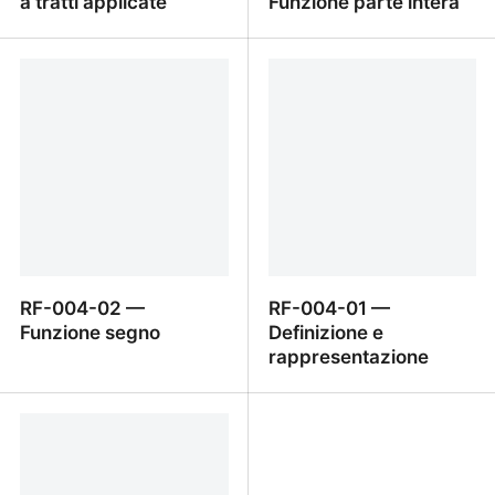
a tratti applicate
Funzione parte intera
RF-004-04 — Funzioni a
RF-004-03 — Funzione
tratti applicate
parte intera
RF-004-02 —
RF-004-01 —
Funzione segno
Definizione e
rappresentazione
RF-004-02 — Funzione
RF-004-01 — Definizione
segno
e rappresentazione